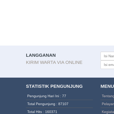
LANGGANAN
KIRIM WARTA VIA ONLINE
STATISTIK PENGUNJUNG
MENU
Pengunjung Hari Ini : 77
Tentan
Total Pengunjung : 87107
Pelaya
Total Hits : 160371
Kegiat