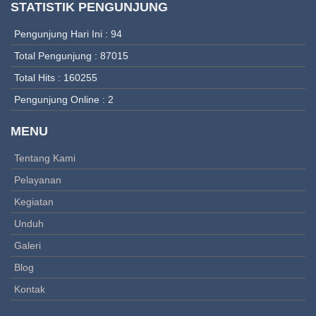
STATISTIK PENGUNJUNG
Pengunjung Hari Ini : 94
Total Pengunjung : 87015
Total Hits : 160255
Pengunjung Online : 2
MENU
Tentang Kami
Pelayanan
Kegiatan
Unduh
Galeri
Blog
Kontak