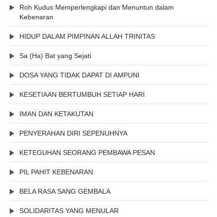
Roh Kudus Memperlengkapi dan Menuntun dalam
Kebenaran
HIDUP DALAM PIMPINAN ALLAH TRINITAS
Sa (Ha) Bat yang Sejati
DOSA YANG TIDAK DAPAT DI AMPUNI
KESETIAAN BERTUMBUH SETIAP HARI
IMAN DAN KETAKUTAN
PENYERAHAN DIRI SEPENUHNYA
KETEGUHAN SEORANG PEMBAWA PESAN
PIL PAHIT KEBENARAN
BELA RASA SANG GEMBALA
SOLIDARITAS YANG MENULAR