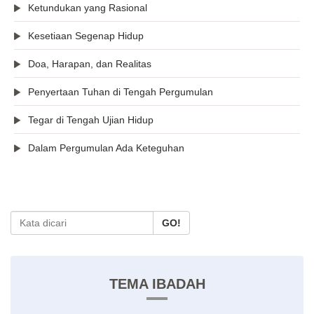
Ketundukan yang Rasional
Kesetiaan Segenap Hidup
Doa, Harapan, dan Realitas
Penyertaan Tuhan di Tengah Pergumulan
Tegar di Tengah Ujian Hidup
Dalam Pergumulan Ada Keteguhan
GO!
TEMA IBADAH