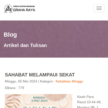
Toggl
navig
Blog
Artikel dan Tulisan
SAHABAT MELAMPAUI SEKAT
Minggu, 05 Mei 2024 | Kategori :
Kebaktian Minggu
Dibaca : 779
Kisah Para
Rasul 10:44-48;
Mazmur 98; 1