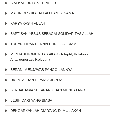
SIAPKAH UNTUK TERKEJUT
MAKIN DI SUKAI ALLAH DAN SESAMA
KARYA KASIH ALLAH
BAPTISAN YESUS SEBAGAI SOLIDARITAS ALLAH
TUHAN TIDAK PERNAH TINGGAL DIAM
MENJADI KOMUNITAS AKAR (Adaptif, Kolaboratif,
Antargenerasi, Relevan)
BERANI MENJAWAB PANGGILANNYA
DICINTAI DAN DIPANGGIL-NYA
BERBAHAGIA SEKARANG DAN MENDATANG
LEBIH DARI YANG BIASA
DENGARKANLAH DIA YANG DI MULIAKAN