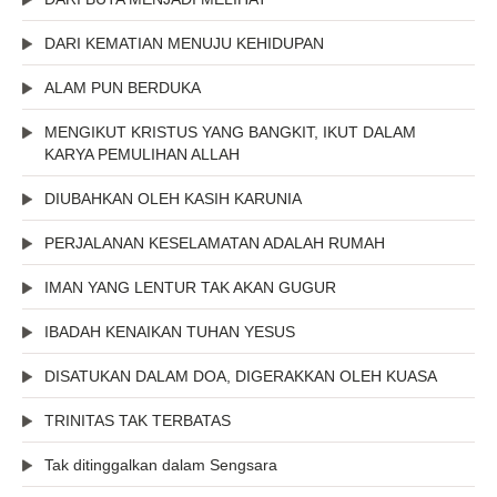
DARI KEMATIAN MENUJU KEHIDUPAN
ALAM PUN BERDUKA
MENGIKUT KRISTUS YANG BANGKIT, IKUT DALAM
KARYA PEMULIHAN ALLAH
DIUBAHKAN OLEH KASIH KARUNIA
PERJALANAN KESELAMATAN ADALAH RUMAH
IMAN YANG LENTUR TAK AKAN GUGUR
IBADAH KENAIKAN TUHAN YESUS
DISATUKAN DALAM DOA, DIGERAKKAN OLEH KUASA
TRINITAS TAK TERBATAS
Tak ditinggalkan dalam Sengsara