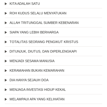
KITA ADALAH SATU
ROH KUDUS SELALU MENYATUKAN
ALLAH TRITUNGGAL SUMBER KEBENARAN
SIAPA YANG LEBIH BERHARGA
TOTALITAS SEORANG PENGIKUT KRISTUS
DITUNJUK, DIUTUS, DAN DIPERLENGKAPI
MENJADI SESAMA MANUSIA
KERAMAHAN BUKAN KEMARAHAN
DIA HANYA SEJAUH DOA
MENJAGA INVESTASI HIDUP KEKAL
MELAMPAUI APA YANG KELIHATAN