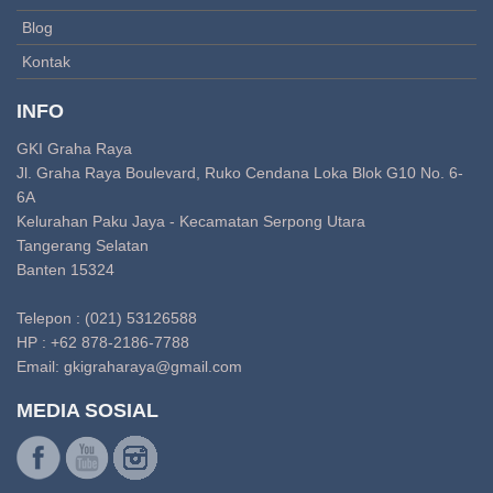
Blog
Kontak
INFO
GKI Graha Raya
Jl. Graha Raya Boulevard, Ruko Cendana Loka Blok G10 No. 6-
6A
Kelurahan Paku Jaya - Kecamatan Serpong Utara
Tangerang Selatan
Banten 15324
Telepon : (021) 53126588
HP : +62 878-2186-7788
Email:
gkigraharaya@gmail.com
MEDIA SOSIAL