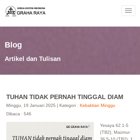
Toggl
navig
Blog
Artikel dan Tulisan
TUHAN TIDAK PERNAH TINGGAL DIAM
Minggu, 19 Januari 2025 | Kategori :
Kebaktian Minggu
Dibaca : 546
Yesaya 62:1-5
(TB2); Mazmur
36:5-10 (TB2); 1