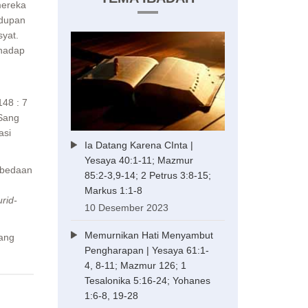
mereka
idupan
syat.
hadap
48 : 7
 Sang
asi
Ia Datang Karena CInta |
Yesaya 40:1-11; Mazmur
rbedaan
85:2-3,9-14; 2 Petrus 3:8-15;
Markus 1:1-8
rid-
10 Desember 2023
Memurnikan Hati Menyambut
ang
Pengharapan | Yesaya 61:1-
4, 8-11; Mazmur 126; 1
Tesalonika 5:16-24; Yohanes
1:6-8, 19-28