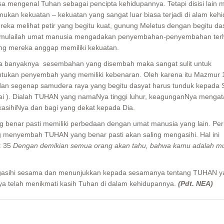
isa mengenal Tuhan sebagai pencipta kehidupannya. Tetapi disisi lain 
kan kekuatan – kekuatan yang sangat luar biasa terjadi di alam keh
ereka melihat petir yang begitu kuat, gunung Meletus dengan begitu da
mulailah umat manusia mengadakan penyembahan-penyembahan ter
ng mereka anggap memiliki kekuatan.
a banyaknya sesembahan yang disembah maka sangat sulit untuk
tukan penyembah yang memiliki kebenaran. Oleh karena itu Mazmur 1
 dan segenap samudera raya yang begitu dasyat harus tunduk kepada
nai ). Dialah TUHAN yang namaNya tinggi luhur, keagunganNya mengat
ikasihiNya dan bagi yang dekat kepada Dia.
enar pasti memiliki perbedaan dengan umat manusia yang lain. Pe
g menyembah TUHAN yang benar pasti akan saling mengasihi. Hal ini
: 35
Dengan demikian semua orang akan tahu, bahwa kamu adalah mu
ngasihi sesama dan menunjukkan kepada sesamanya tentang TUHAN y
a telah menikmati kasih Tuhan di dalam kehidupannya.
(Pdt. NEA)