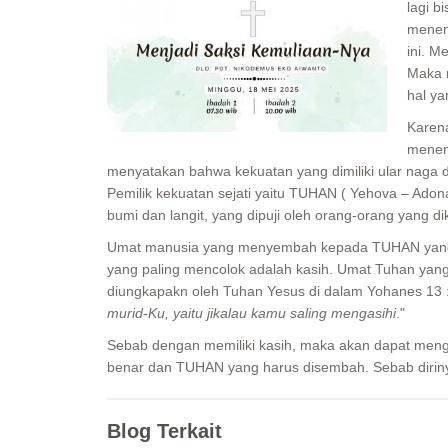
lagi b
menemu
ini. M
Maka 
hal ya
Karen
menen
menyatakan bahwa kekuatan yang dimiliki ular naga
Pemilik kekuatan sejati yaitu TUHAN ( Yehova – Ado
bumi dan langit, yang dipuji oleh orang-orang yang d
Umat manusia yang menyembah kepada TUHAN yang b
yang paling mencolok adalah kasih. Umat Tuhan yan
diungkapakn oleh Tuhan Yesus di dalam Yohanes 13 
murid-Ku, yaitu jikalau kamu saling mengasihi
."
Sebab dengan memiliki kasih, maka akan dapat me
benar dan TUHAN yang harus disembah. Sebab diriny
Blog Terkait